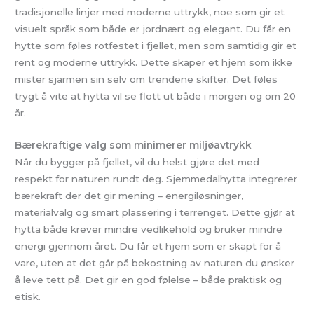
tradisjonelle linjer med moderne uttrykk, noe som gir et
visuelt språk som både er jordnært og elegant. Du får en
hytte som føles rotfestet i fjellet, men som samtidig gir et
rent og moderne uttrykk. Dette skaper et hjem som ikke
mister sjarmen sin selv om trendene skifter. Det føles
trygt å vite at hytta vil se flott ut både i morgen og om 20
år.
Bærekraftige valg som minimerer miljøavtrykk
Når du bygger på fjellet, vil du helst gjøre det med
respekt for naturen rundt deg. Sjemmedalhytta integrerer
bærekraft der det gir mening – energiløsninger,
materialvalg og smart plassering i terrenget. Dette gjør at
hytta både krever mindre vedlikehold og bruker mindre
energi gjennom året. Du får et hjem som er skapt for å
vare, uten at det går på bekostning av naturen du ønsker
å leve tett på. Det gir en god følelse – både praktisk og
etisk.