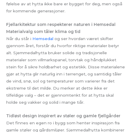
følelse av at hytta ikke bare er bygget for deg, men også
for kommende generasjoner.
Fjellarkitektur som respekterer naturen i Hemsedal
Materialvalg som tåler klima og tid
Når du står i
Hemsedal
og ser hvordan været skifter
gjennom året, forstår du hvorfor riktige materialer betyr
alt. Sjemmedalhytta bruker solide og tradisjonelle
materialer som villmarkspanel, torvtak og håndplukket
stein for å sikre holdbarhet og estetikk. Disse materialene
gjør at hytta glir naturlig inn i terrenget, og samtidig tåler
de vind, snø, sol og temperaturer som varierer fra det
ekstreme til det milde. Du merker at dette ikke er
tilfeldige valg – det er gjennomtenkt for at hytta skal
holde seg vakker og solid i mange tiår.
Tidløst design inspirert av støler og gamle fjellgårder
Det finnes en egen ro i bygg som henter inspirasjon fra
gamle støler og gårdsmiljøer. Sjemmedalhytta kombinerer