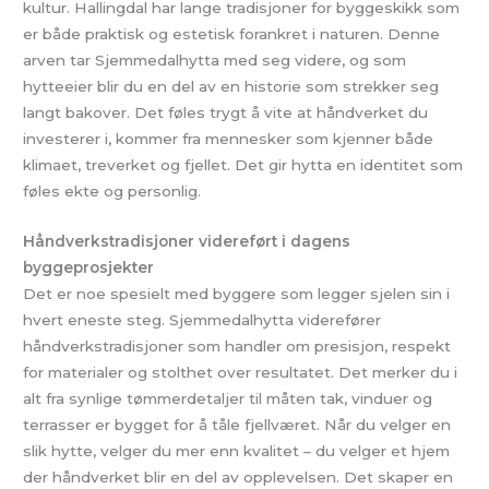
kultur. Hallingdal har lange tradisjoner for byggeskikk som
er både praktisk og estetisk forankret i naturen. Denne
arven tar Sjemmedalhytta med seg videre, og som
hytteeier blir du en del av en historie som strekker seg
langt bakover. Det føles trygt å vite at håndverket du
investerer i, kommer fra mennesker som kjenner både
klimaet, treverket og fjellet. Det gir hytta en identitet som
føles ekte og personlig.
Håndverkstradisjoner videreført i dagens
byggeprosjekter
Det er noe spesielt med byggere som legger sjelen sin i
hvert eneste steg. Sjemmedalhytta viderefører
håndverkstradisjoner som handler om presisjon, respekt
for materialer og stolthet over resultatet. Det merker du i
alt fra synlige tømmerdetaljer til måten tak, vinduer og
terrasser er bygget for å tåle fjellværet. Når du velger en
slik hytte, velger du mer enn kvalitet – du velger et hjem
der håndverket blir en del av opplevelsen. Det skaper en