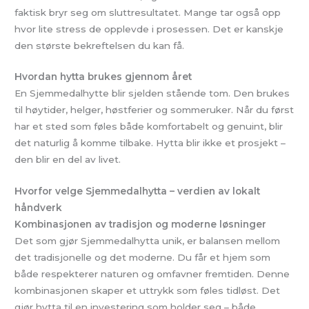
faktisk bryr seg om sluttresultatet. Mange tar også opp
hvor lite stress de opplevde i prosessen. Det er kanskje
den største bekreftelsen du kan få.
Hvordan hytta brukes gjennom året
En Sjemmedalhytte blir sjelden stående tom. Den brukes
til høytider, helger, høstferier og sommeruker. Når du først
har et sted som føles både komfortabelt og genuint, blir
det naturlig å komme tilbake. Hytta blir ikke et prosjekt –
den blir en del av livet.
Hvorfor velge Sjemmedalhytta – verdien av lokalt
håndverk
Kombinasjonen av tradisjon og moderne løsninger
Det som gjør Sjemmedalhytta unik, er balansen mellom
det tradisjonelle og det moderne. Du får et hjem som
både respekterer naturen og omfavner fremtiden. Denne
kombinasjonen skaper et uttrykk som føles tidløst. Det
gjør hytta til en investering som holder seg – både