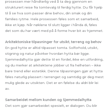
prosessen mer håndterlig ved å ta deg gjennom en
strukturert reise fra tomtevalg til ferdig hytte. Du får hjelp
til å se hva som passer dine behov, din smak og din
families rytme. Hele prosessen føles som et samarbeid,
ikke et kjøp. Når nøklene til slutt ligger i hånda di, føles
det som du har vært med på å forme hver bit av hjemmet.
Arkitektoniske tilpasninger for utsikt, terreng og behov
En god hytte er alltid tilpasset tomta. Solforhold, utsikt,
stigning og natur påvirker hvordan hytta bør ligge.
Sjemmedalhytta gjør dette til en fordel, ikke en utfordring,
og du merker at arkitektene jobber ut fra helheten – ikke
bare trend eller estetikk. Denne tilpasningen gjør at hytta
føles naturlig plassert i terrenget og samtidig gir deg mest
mulig glede av utsikten. Det er en følelse du aldri blir lei
av.
Samarbeidet mellom kunden og Sjemmedalhytta
Det som gjør samarbeidet spesielt, er dialogen. Du blir