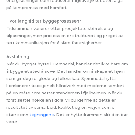
energiløsninger som reduserer miljøavtrykket uten å gå
på kompromiss med komfort.
Hvor lang tid tar byggeprosessen?
Tidsrammen varierer etter prosjektets størrelse og
tilpasninger, men prosessen er strukturert og preget av
tett kommunikasjon for å sikre forutsigbarhet.
Avslutning
Når du bygger hytte i Hemsedal, handler det ikke bare om
å bygge et sted å sove. Det handler om å skape et hjem
som gir deg ro, glede og fellesskap. Sjemmedalhytta
kombinerer tradisjonelt håndverk med moderne komfort
på en måte som setter standarden i fjellheimen. Når du
først setter nøkkelen i døra, vil du kjenne at dette er
resultatet av samarbeid, kvalitet og en visjon som er
større enn
tegningene
. Det er hyttedrømmen slik den bør
være.