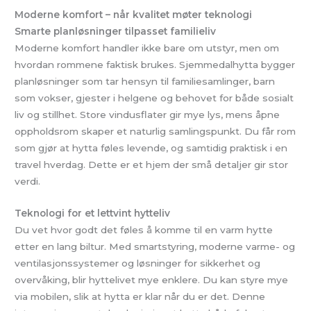
Moderne komfort – når kvalitet møter teknologi
Smarte planløsninger tilpasset familieliv
Moderne komfort handler ikke bare om utstyr, men om
hvordan rommene faktisk brukes. Sjemmedalhytta bygger
planløsninger som tar hensyn til familiesamlinger, barn
som vokser, gjester i helgene og behovet for både sosialt
liv og stillhet. Store vindusflater gir mye lys, mens åpne
oppholdsrom skaper et naturlig samlingspunkt. Du får rom
som gjør at hytta føles levende, og samtidig praktisk i en
travel hverdag. Dette er et hjem der små detaljer gir stor
verdi.
Teknologi for et lettvint hytteliv
Du vet hvor godt det føles å komme til en varm hytte
etter en lang biltur. Med smartstyring, moderne varme- og
ventilasjonssystemer og løsninger for sikkerhet og
overvåking, blir hyttelivet mye enklere. Du kan styre mye
via mobilen, slik at hytta er klar når du er det. Denne