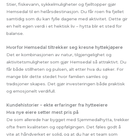
Stier, fiskevann, sykkelmuligheter og fjelltopper gjør
Hemsedal til en helårsdestinasjon. Du får roen fra fjellet
samtidig som du kan fylle dagene med aktivitet. Dette gir
en helt egen verdi i et hektisk liv – hytta blir et sted for
balanse.
Hvorfor Hemsedal tiltrekker seg kresne hyttekjøpere
Det er kombinasjonen av natur, tilgjengelighet og
aktivitetsmuligheter som gjør Hemsedal så attraktivt. Du
får både stillheten og pulsen, alt etter hva du søker. For
mange blir dette stedet hvor familien samles og
tradisjoner skapes. Det gjør investeringen både praktisk
og emosjonelt verdifull.
Kundehistorier – ekte erfaringer fra hytteeiere
Hva nye eiere setter mest pris på
De som allerede har bygget med Sjemmedalhytta, trekker
ofte frem kvaliteten og oppfølgingen. Det føles godt å
vite at håndverket er solid, og at du har et team som