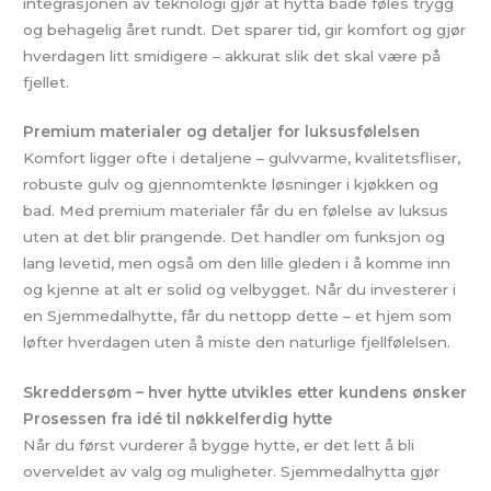
integrasjonen av teknologi gjør at hytta både føles trygg
og behagelig året rundt. Det sparer tid, gir komfort og gjør
hverdagen litt smidigere – akkurat slik det skal være på
fjellet.
Premium materialer og detaljer for luksusfølelsen
Komfort ligger ofte i detaljene – gulvvarme, kvalitetsfliser,
robuste gulv og gjennomtenkte løsninger i kjøkken og
bad. Med premium materialer får du en følelse av luksus
uten at det blir prangende. Det handler om funksjon og
lang levetid, men også om den lille gleden i å komme inn
og kjenne at alt er solid og velbygget. Når du investerer i
en Sjemmedalhytte, får du nettopp dette – et hjem som
løfter hverdagen uten å miste den naturlige fjellfølelsen.
Skreddersøm – hver hytte utvikles etter kundens ønsker
Prosessen fra idé til nøkkelferdig hytte
Når du først vurderer å bygge hytte, er det lett å bli
overveldet av valg og muligheter. Sjemmedalhytta gjør