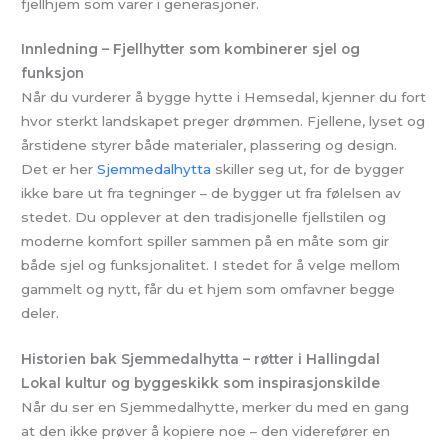
fjellhjem som varer i generasjoner.
Innledning – Fjellhytter som kombinerer sjel og
funksjon
Når du vurderer å bygge hytte i Hemsedal, kjenner du fort
hvor sterkt landskapet preger drømmen. Fjellene, lyset og
årstidene styrer både materialer, plassering og design.
Det er her
Sjemmedalhytta
skiller seg ut, for de bygger
ikke bare ut fra tegninger – de bygger ut fra følelsen av
stedet. Du opplever at den tradisjonelle fjellstilen og
moderne komfort spiller sammen på en måte som gir
både sjel og funksjonalitet. I stedet for å velge mellom
gammelt og nytt, får du et hjem som omfavner begge
deler.
Historien bak Sjemmedalhytta – røtter i Hallingdal
Lokal kultur og byggeskikk som inspirasjonskilde
Når du ser en Sjemmedalhytte, merker du med en gang
at den ikke prøver å kopiere noe – den viderefører en