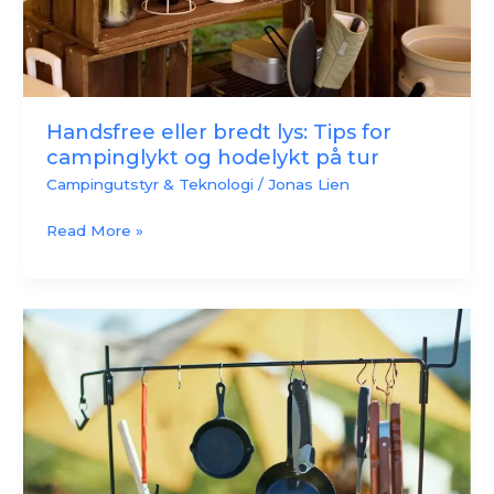
hodelykt
på
tur
Handsfree eller bredt lys: Tips for
campinglykt og hodelykt på tur
Campingutstyr & Teknologi
/
Jonas Lien
Read More »
Den
ultimate
guiden
til
campingkjøkken
–
effektiv