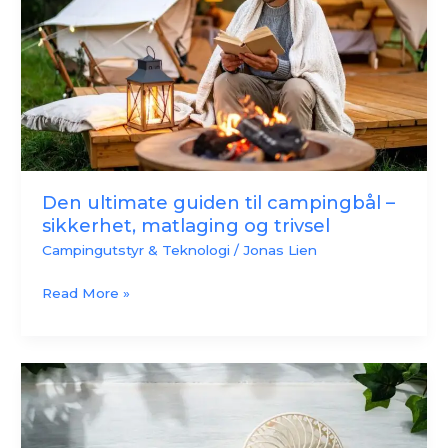
campingbål
–
sikkerhet,
matlaging
og
trivsel
Den ultimate guiden til campingbål –
sikkerhet, matlaging og trivsel
Campingutstyr & Teknologi
/
Jonas Lien
Read More »
Bærbar
campingvifte:
Komfort
og