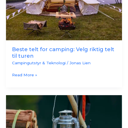
riktig
telt
til
turen
Beste telt for camping: Velg riktig telt
til turen
Campingutstyr & Teknologi
/
Jonas Lien
Read More »
Padle,
campe
og
lys
opp