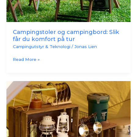
tur
Campingstoler og campingbord: Slik
får du komfort på tur
Campingutstyr & Teknologi
/
Jonas Lien
Read More »
Handsfree
eller
bredt
lys:
Tips
for
campinglykt
og