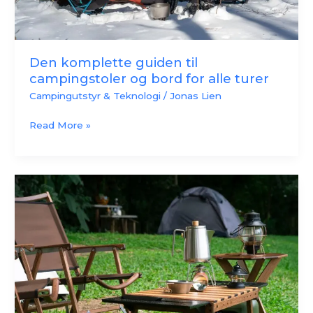
turer
Den komplette guiden til
campingstoler og bord for alle turer
Campingutstyr & Teknologi
/
Jonas Lien
Read More »
Campingstoler
og
campingbord:
Slik
får
du
komfort
på