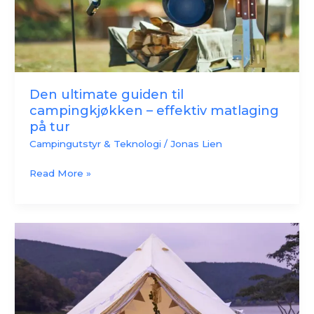
matlaging
på
tur
Den ultimate guiden til
campingkjøkken – effektiv matlaging
på tur
Campingutstyr & Teknologi
/
Jonas Lien
Read More »
Beste
telt
for
camping:
Velg