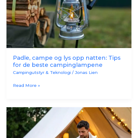
natten:
Tips
for
de
beste
campinglampene
Padle, campe og lys opp natten: Tips
for de beste campinglampene
Campingutstyr & Teknologi
/
Jonas Lien
Read More »
Den
ultimate
guiden
til