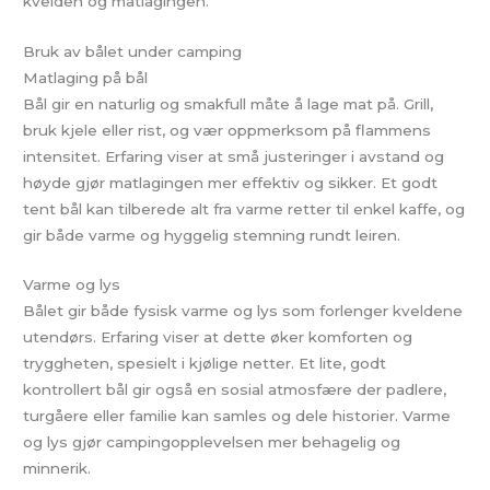
kvelden og matlagingen.
Bruk av bålet under camping
Matlaging på bål
Bål gir en naturlig og smakfull måte å lage mat på. Grill,
bruk kjele eller rist, og vær oppmerksom på flammens
intensitet. Erfaring viser at små justeringer i avstand og
høyde gjør matlagingen mer effektiv og sikker. Et godt
tent bål kan tilberede alt fra varme retter til enkel kaffe, og
gir både varme og hyggelig stemning rundt leiren.
Varme og lys
Bålet gir både fysisk varme og lys som forlenger kveldene
utendørs. Erfaring viser at dette øker komforten og
tryggheten, spesielt i kjølige netter. Et lite, godt
kontrollert bål gir også en sosial atmosfære der padlere,
turgåere eller familie kan samles og dele historier. Varme
og lys gjør campingopplevelsen mer behagelig og
minnerik.