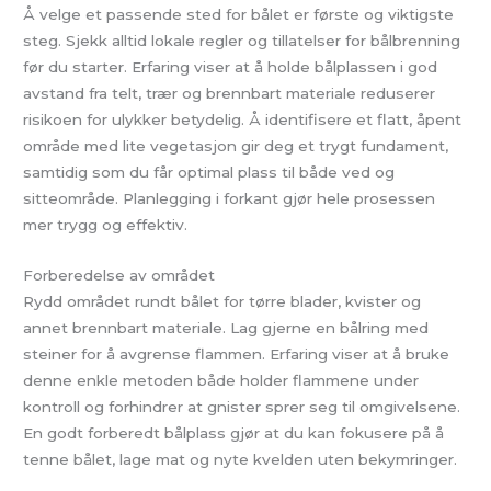
Å velge et passende sted for bålet er første og viktigste
steg. Sjekk alltid lokale regler og tillatelser for bålbrenning
før du starter. Erfaring viser at å holde bålplassen i god
avstand fra telt, trær og brennbart materiale reduserer
risikoen for ulykker betydelig. Å identifisere et flatt, åpent
område med lite vegetasjon gir deg et trygt fundament,
samtidig som du får optimal plass til både ved og
sitteområde. Planlegging i forkant gjør hele prosessen
mer trygg og effektiv.
Forberedelse av området
Rydd området rundt bålet for tørre blader, kvister og
annet brennbart materiale. Lag gjerne en bålring med
steiner for å avgrense flammen. Erfaring viser at å bruke
denne enkle metoden både holder flammene under
kontroll og forhindrer at gnister sprer seg til omgivelsene.
En godt forberedt bålplass gjør at du kan fokusere på å
tenne bålet, lage mat og nyte kvelden uten bekymringer.