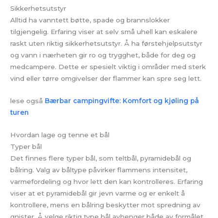
Sikkerhetsutstyr
Alltid ha vanntett bøtte, spade og brannslokker
tilgjengelig. Erfaring viser at selv små uhell kan eskalere
raskt uten riktig sikkerhetsutstyr. Å ha førstehjelpsutstyr
og vann i nærheten gir ro og trygghet, både for deg og
medcampere. Dette er spesielt viktig i områder med sterk
vind eller tørre omgivelser der flammer kan spre seg lett.
lese også
Bærbar campingvifte: Komfort og kjøling på
turen
Hvordan lage og tenne et bål
Typer bål
Det finnes flere typer bål, som teltbål, pyramidebål og
bålring. Valg av båltype påvirker flammens intensitet,
varmefordeling og hvor lett den kan kontrolleres. Erfaring
viser at et pyramidebål gir jevn varme og er enkelt å
kontrollere, mens en bålring beskytter mot spredning av
gnister. Å velge riktig type bål avhenger både av formålet