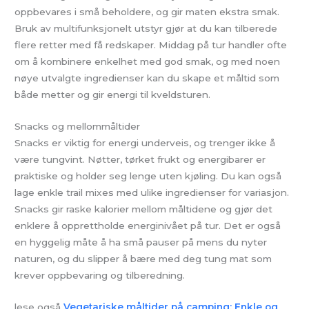
oppbevares i små beholdere, og gir maten ekstra smak.
Bruk av multifunksjonelt utstyr gjør at du kan tilberede
flere retter med få redskaper. Middag på tur handler ofte
om å kombinere enkelhet med god smak, og med noen
nøye utvalgte ingredienser kan du skape et måltid som
både metter og gir energi til kveldsturen.
Snacks og mellommåltider
Snacks er viktig for energi underveis, og trenger ikke å
være tungvint. Nøtter, tørket frukt og energibarer er
praktiske og holder seg lenge uten kjøling. Du kan også
lage enkle trail mixes med ulike ingredienser for variasjon.
Snacks gir raske kalorier mellom måltidene og gjør det
enklere å opprettholde energinivået på tur. Det er også
en hyggelig måte å ha små pauser på mens du nyter
naturen, og du slipper å bære med deg tung mat som
krever oppbevaring og tilberedning.
lese også
Vegetariske måltider på camping: Enkle og