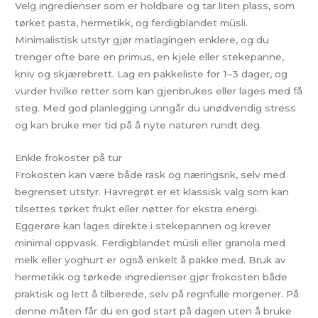
Velg ingredienser som er holdbare og tar liten plass, som
tørket pasta, hermetikk, og ferdigblandet müsli.
Minimalistisk utstyr gjør matlagingen enklere, og du
trenger ofte bare en primus, en kjele eller stekepanne,
kniv og skjærebrett. Lag en pakkeliste for 1–3 dager, og
vurder hvilke retter som kan gjenbrukes eller lages med få
steg. Med god planlegging unngår du unødvendig stress
og kan bruke mer tid på å nyte naturen rundt deg.
Enkle frokoster på tur
Frokosten kan være både rask og næringsrik, selv med
begrenset utstyr. Havregrøt er et klassisk valg som kan
tilsettes tørket frukt eller nøtter for ekstra energi.
Eggerøre kan lages direkte i stekepannen og krever
minimal oppvask. Ferdigblandet müsli eller granola med
melk eller yoghurt er også enkelt å pakke med. Bruk av
hermetikk og tørkede ingredienser gjør frokosten både
praktisk og lett å tilberede, selv på regnfulle morgener. På
denne måten får du en god start på dagen uten å bruke