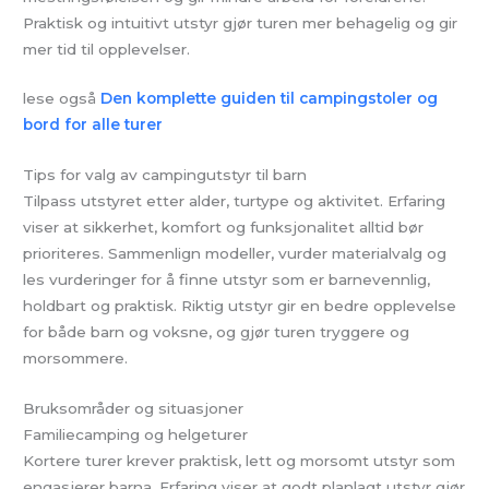
Praktisk og intuitivt utstyr gjør turen mer behagelig og gir
mer tid til opplevelser.
lese også
Den komplette guiden til campingstoler og
bord for alle turer
Tips for valg av campingutstyr til barn
Tilpass utstyret etter alder, turtype og aktivitet. Erfaring
viser at sikkerhet, komfort og funksjonalitet alltid bør
prioriteres. Sammenlign modeller, vurder materialvalg og
les vurderinger for å finne utstyr som er barnevennlig,
holdbart og praktisk. Riktig utstyr gir en bedre opplevelse
for både barn og voksne, og gjør turen tryggere og
morsommere.
Bruksområder og situasjoner
Familiecamping og helgeturer
Kortere turer krever praktisk, lett og morsomt utstyr som
engasjerer barna. Erfaring viser at godt planlagt utstyr gjør