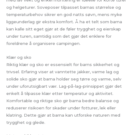
og helgeturer. Soveposer tilpasset barnas størrelse og
temperaturbehov sikrer en god natts søvn, mens myke
liggeunderlag gir ekstra komfort. Å ha et telt som barna
kan kalle sitt eget gjør at de føler trygghet og eierskap
under turen, samtidig som det gjør det enklere for
foreldrene å organisere campingen.
Klær og sko
Riktig klær og sko er essensielt for barns sikkerhet og
trivsel. Erfaring viser at vanntette jakker, varme lag og
solide sko gjør at barna holder seg tørre og varme, selv
under uforutsigbart vær. Lag-på-lag-prinsippet gjør det
enkelt å tilpasse klær etter temperatur og aktivitet.
Komfortable og riktige sko gir barna bedre balanse og
reduserer risikoen for skader under fotturer, lek eller
klatring. Dette gjør at barna kan utforske naturen med
trygghet og glede.