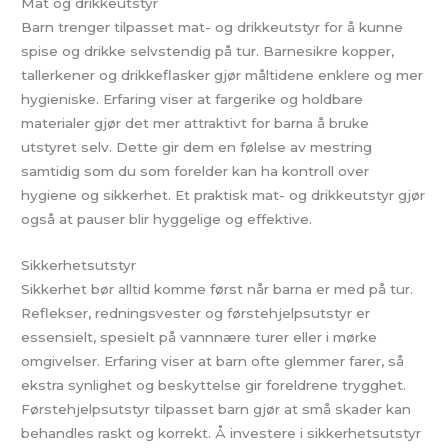
Mat og drikkeutstyr
Barn trenger tilpasset mat- og drikkeutstyr for å kunne
spise og drikke selvstendig på tur. Barnesikre kopper,
tallerkener og drikkeflasker gjør måltidene enklere og mer
hygieniske. Erfaring viser at fargerike og holdbare
materialer gjør det mer attraktivt for barna å bruke
utstyret selv. Dette gir dem en følelse av mestring
samtidig som du som forelder kan ha kontroll over
hygiene og sikkerhet. Et praktisk mat- og drikkeutstyr gjør
også at pauser blir hyggelige og effektive.
Sikkerhetsutstyr
Sikkerhet bør alltid komme først når barna er med på tur.
Reflekser, redningsvester og førstehjelpsutstyr er
essensielt, spesielt på vannnære turer eller i mørke
omgivelser. Erfaring viser at barn ofte glemmer farer, så
ekstra synlighet og beskyttelse gir foreldrene trygghet.
Førstehjelpsutstyr tilpasset barn gjør at små skader kan
behandles raskt og korrekt. Å investere i sikkerhetsutstyr