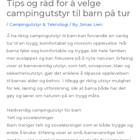
Tips og råd for å velge
campingutstyr til barn på tur
/
Campingutstyr & Teknologi
/ By
Jonas Lien
Å ha riktig campingutstyr til barn kan forvandle en vanlig
tur til en trygg, komfortabel og morsom opplevelse. Når
barna føler seg komfortable og trygge, blir hele familien
mer avslappet og kan fokusere på å nyte naturen. Erfaring
viser at barnevennlig utstyr, som telt, soveposer, klær og
sikkerhetsutstyr, gjør det enklere å tilpasse opplevelsen
til barnas alder og behov. I tillegg gir riktig utstyr mulighet
for lek, læring og utforskning, slik at barna både har det
gøy og lærer om naturen på en trygg måte.
Nødvendig campingutstyr for barn
Telt og soveløsninger
Barn trenger telt og soveløsninger som er både trygge og
enkle å bruke. Erfaring viser at små, barnevennlige telt
med lav vekt og enkel montering er ideelle for korte turer