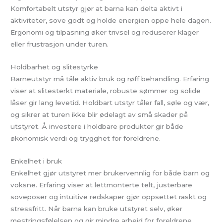
Komfortabelt utstyr gjør at barna kan delta aktivt i
aktiviteter, sove godt og holde energien oppe hele dagen.
Ergonomi og tilpasning øker trivsel og reduserer klager
eller frustrasjon under turen.
Holdbarhet og slitestyrke
Barneutstyr må tåle aktiv bruk og røff behandling. Erfaring
viser at slitesterkt materiale, robuste sømmer og solide
låser gir lang levetid. Holdbart utstyr tåler fall, søle og vær,
og sikrer at turen ikke blir ødelagt av små skader på
utstyret. Å investere i holdbare produkter gir både
økonomisk verdi og trygghet for foreldrene.
Enkelhet i bruk
Enkelhet gjør utstyret mer brukervennlig for både barn og
voksne. Erfaring viser at lettmonterte telt, justerbare
soveposer og intuitive redskaper gjør oppsettet raskt og
stressfritt. Når barna kan bruke utstyret selv, øker
mestringsfølelsen og gir mindre arbeid for foreldrene.